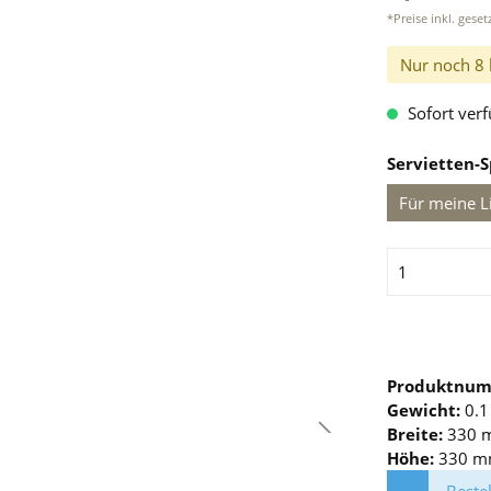
*Preise inkl. gese
Nur noch
8
Sofort verf
Servietten-
Für meine L
Produktnu
Gewicht:
0.1
Breite:
330 
Höhe:
330 