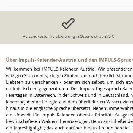
Versandkostenfreie Lieferung in Österreich ab 375 €
Über Impuls-Kalender-Austria und den IMPULS-Spruc
Willkommen bei IMPULS-Kalender Austria! Wir präsentieren a
witzigen Statements, klugen Zitaten und nachdenklich stimme
Liebsten zu verschenken - oder an sich selbst, um sich e
optimistisch entgegenzutreten. Der Impuls-Tagesspruch-Kal
Feiertagen in Österreich, in der Schweiz und in Deutschland. 
lebensbejahende Energie aus dem überlieferten Wissen viel
hinaus in die englische Sprache übersetzt. Neben immerwähren
die Umwelt für Impuls-Kalender oberste Priorität. Ausgez
bewirtschafteten Wäldern herangezogen. Beim anschließenden V
ein Jahreshighlight, das auch darüber hinaus Freude bereite