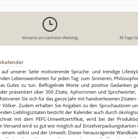
Versand am nächsten Werktag
30 Tage G
hkalender
uf unserer Seite motivierende Sprüche- und trendige Lifestyle
nden Lebensweisheiten für jeden Tag: zum Sinnieren, Philosophie
twas Gutes zu tun. Beflügelnde Worte und positive Gedanken g
ender präsentiert über 300 Zitate, Aphorismen und Sprichwörte
Motivieren Sie sich für das ganze Jahr mit handverlesenen Zitate
er Völker. Zudem erhalten Sie Angaben zu den Spruchautoren u
den Lieblingszitaten besticht der Kalender auch durch ökologis
eichnet mit dem PEFC-Umweltzertifikat, wird bei der Produkti
ersand wird so gut wie möglich auf Einzelverpackungskarton ver
t – einem selbst und der Umwelt. Dieser herausragende Wandkal