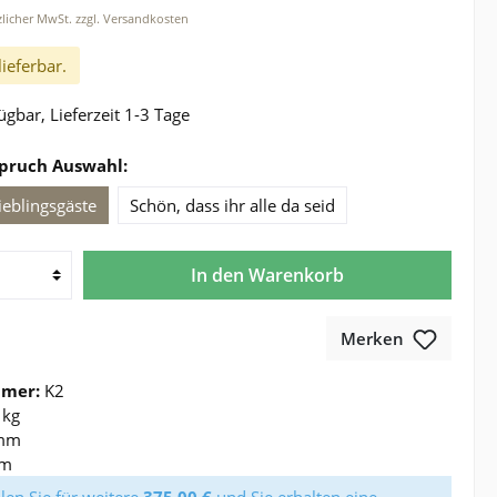
tzlicher MwSt. zzgl. Versandkosten
lieferbar.
ügbar, Lieferzeit 1-3 Tage
Spruch Auswahl:
ieblingsgäste
Schön, dass ihr alle da seid
In den Warenkorb
Merken
mmer:
K2
 kg
mm
mm