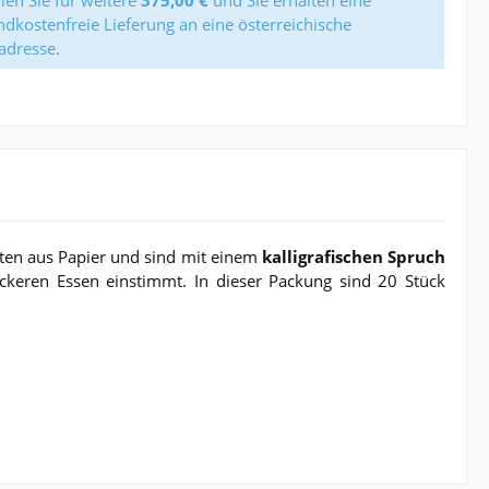
len Sie für weitere
375,00 €
und Sie erhalten eine
ndkostenfreie Lieferung an eine österreichische
adresse.
etten aus Papier und sind mit einem
kalligrafischen Spruch
ckeren Essen einstimmt. In dieser Packung sind 20 Stück