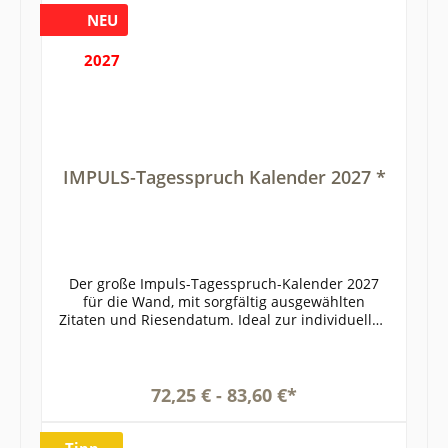
NEU
2027
IMPULS-Tagesspruch Kalender 2027 *
Der große Impuls-Tagesspruch-Kalender 2027
für die Wand, mit sorgfältig ausgewählten
Zitaten und Riesendatum. Ideal zur individuellen
Firmenwerbung. Auf Wunsch ab April LIEFERBAR!
ISBN 978-3-9827005-1-9Artikelbeschreibung: Ein
Tagesspruch-Kalender mit den goldrichtigen
IMPULSEN Tag für Tag! Die Vorteile des Impuls-
72,25 € - 83,60 €*
Sprüchekalenders 2027 werden Sie
überzeugen:Preisgünstig durch Preisvorteils-
Rabattstaffeln. Sonderpreise schon ab 100 Stk.