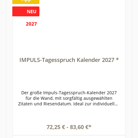
NEU
2027
IMPULS-Tagesspruch Kalender 2027 *
Der große Impuls-Tagesspruch-Kalender 2027
für die Wand, mit sorgfältig ausgewählten
Zitaten und Riesendatum. Ideal zur individuellen
Firmenwerbung. Auf Wunsch ab April LIEFERBAR!
ISBN 978-3-9827005-1-9Artikelbeschreibung: Ein
Tagesspruch-Kalender mit den goldrichtigen
IMPULSEN Tag für Tag! Die Vorteile des Impuls-
72,25 € - 83,60 €*
Sprüchekalenders 2027 werden Sie
überzeugen:Preisgünstig durch Preisvorteils-